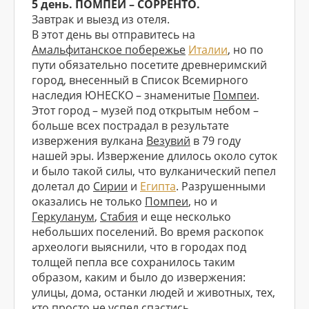
5 день. ПОМПЕИ – СОРРЕНТО.
Завтрак и выезд из отеля.
В этот день вы отправитесь на
Амальфитанское побережье
Италии
, но по
пути обязательно посетите древнеримский
город, внесенный в Список Всемирного
наследия ЮНЕСКО – знаменитые
Помпеи
.
Этот город – музей под открытым небом –
больше всех пострадал в результате
извержения вулкана
Везувий
в 79 году
нашей эры. Извержение длилось около суток
и было такой силы, что вулканический пепел
долетал до
Сирии
и
Египта
. Разрушенными
оказались не только
Помпеи
, но и
Геркуланум
,
Стабия
и еще несколько
небольших поселений. Во время раскопок
археологи выяснили, что в городах под
толщей пепла все сохранилось таким
образом, каким и было до извержения:
улицы, дома, останки людей и животных, тех,
кто просто не успел спастись.