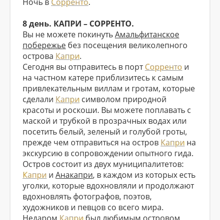
Ночь в
Сорренто
.
8 день. КАПРИ – СОРРЕНТО.
Вы не можете покинуть
Амальфитанское
побережье
без посещения великолепного
острова
Капри
.
Сегодня вы отправитесь в порт
Сорренто
и
на частном катере приблизитесь к самым
привлекательным виллам и гротам, которые
сделали
Капри
символом природной
красоты и роскоши. Вы можете поплавать с
маской и трубкой в прозрачных водах или
посетить белый, зеленый и голубой гроты,
прежде чем отправиться на остров
Капри
на
экскурсию в сопровождении опытного гида.
Остров состоит из двух муниципалитетов:
Капри
и
Анакапри
, в каждом из которых есть
уголки, которые вдохновляли и продолжают
вдохновлять фотографов, поэтов,
художников и певцов со всего мира.
Недаром
Капри
был любимым островом