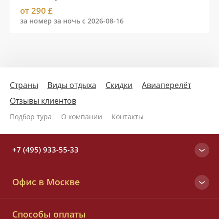
от 290 £
за номер за ночь с 2026-08-16
Страны
Виды отдыха
Скидки
Авиаперелёт
Отзывы клиентов
Подбор тура
О компании
Контакты
+7 (495) 933-55-33
Москва
Офис в Москве
+7 (495) 933-55-33
Вся Россия
Малый Татарский пер., д. 6
8 (800) 700-25-33
Способы оплаты