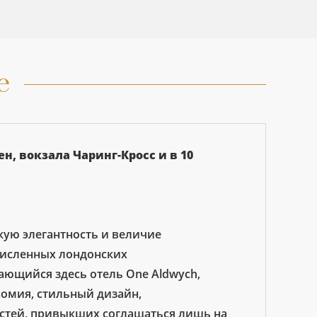
е
н, вокзала Чаринг-Кросс и в 10
ую элегантность и величие
счисленных лондонских
ающийся здесь отель One Aldwych,
номия, стильный дизайн,
остей, привыкших соглашаться лишь на