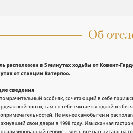
Об отел
ль расположен в 5 минутах ходьбы от Ковент-Гарде
утах от станции Ватерлоо.
ие сведения
помрачительный особняк, сочетающий в себе парижск
ардианской эпохи, сам по себе считается одной из бе
топримечательностей. Не менее самобытен и располаг
пахнувший свои двери в 1998 году. Изысканная гастро
сонализированный сервис – здесь все рассчитано на г