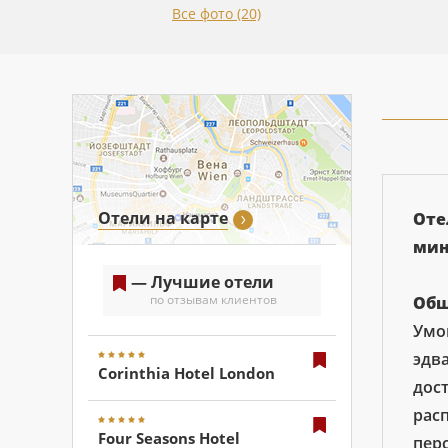
Все фото (20)
Отели на карте
Оте
мин
— Лучшие отели
по отзывам клиентов
Общ
Умо
эдв
Corinthia Hotel London
дос
рас
Four Seasons Hotel
пер