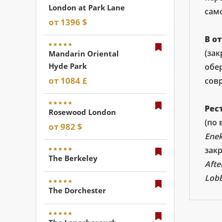
London at Park Lane
сам
от 1396 $
В о
(зак
Mandarin Oriental
Hyde Park
обе
от 1084 £
совр
Рес
Rosewood London
(по
от 982 $
Enek
закр
The Berkeley
Afte
Lob
The Dorchester