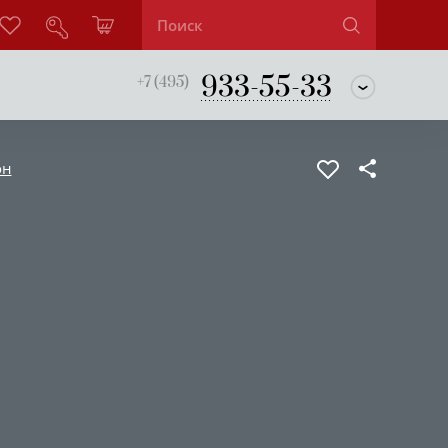
933-55-33
+7 (495)
он