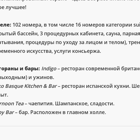
ое лучшее!
теле:
102 номера, в том числе 16 номеров категории su
рытый бассейн, 3 процедурных кабинета, сауна, парная
ртывания, процедуры по уходу за лицом и телом), тре
еменного искусства, услуги консьержа.
тораны и бары:
Indigo
– ресторан современной британс
 выходным) и ужинов.
o Basque Kitchen & Bar
– ресторан испанской кухни. Ше
ыт.
rnoon Tea
– чаепития. Шампанское, сладости.
by Bar
– бар. Расположен в главном холле.