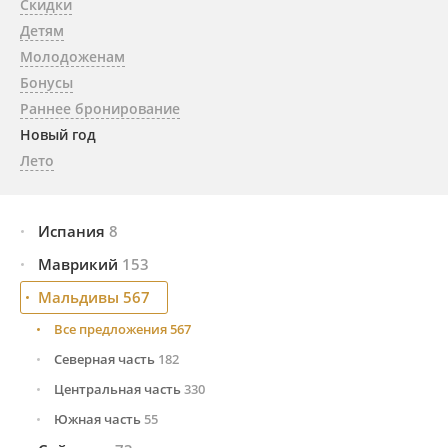
Скидки
Детям
Молодоженам
Бонусы
Раннее бронирование
Новый год
Лето
Испания
8
Маврикий
Все предложения
153
8
Малага и побережье Коста-дель-Соль
4
Мальдивы
Все предложения
567
153
Тенерифе (Канарские о-ва)
4
Восточное побережье
32
Все предложения
567
Западное побережье
52
Северная часть
182
Северное побережье
65
Центральная часть
330
Южное побережье
4
Южная часть
55