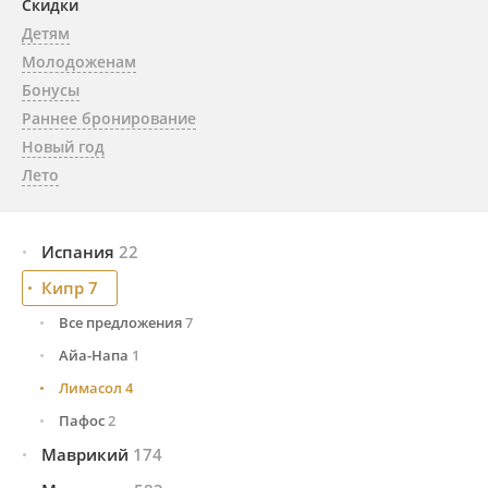
Скидки
Детям
Молодоженам
Бонусы
Раннее бронирование
Новый год
Лето
Испания
22
Кипр
Малага и побережье Коста-дель-Соль
7
12
Тенерифе (Канарские о-ва)
10
Все предложения
7
Айа-Напа
1
Лимасол
4
Пафос
2
Маврикий
174