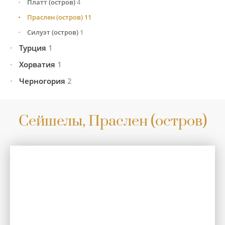
Платт (остров)
4
Праcлен (остров)
11
Силуэт (остров)
1
Турция
1
Хорватия
Стамбул
1
1
Черногория
Сплит
1
2
Херцег-Нови
2
Сейшелы, Праcлен (остров)