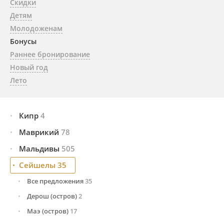
Скидки
Детям
Молодоженам
Бонусы
Раннее бронирование
Новый год
Лето
Кипр
4
Маврикий
Все предложения
78
4
Лимасол
2
Мальдивы
Все предложения
505
78
Пафос
2
Восточное побережье
22
Сейшелы
Все предложения
35
505
Западное побережье
30
Северная часть
133
Все предложения
35
Северное побережье
26
Центральная часть
330
Дерош (остров)
2
Южная часть
42
Маэ (остров)
17