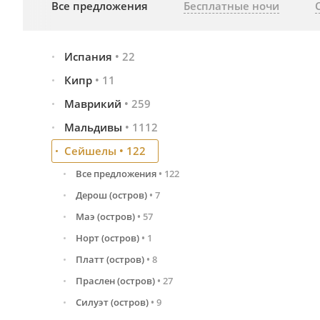
Все предложения
Бесплатные ночи
Испания
•
22
Кипр
Малага и побережье Коста-дель-Соль
•
11
•
12
Тенерифе (Канарские о-ва)
•
10
Маврикий
Все предложения
•
259
•
11
Айа-Напа
•
1
Мальдивы
Все предложения
•
1112
•
259
Лимасол
•
6
Восточное побережье
•
89
Сейшелы
Все предложения
•
122
•
1112
Пафос
•
4
Западное побережье
•
78
Северная часть
•
341
Все предложения
•
122
Северное побережье
•
84
Центральная часть
•
682
Дерош (остров)
•
7
Южное побережье
•
8
Южная часть
•
89
Маэ (остров)
•
57
Норт (остров)
•
1
Платт (остров)
•
8
Праcлен (остров)
•
27
Силуэт (остров)
•
9