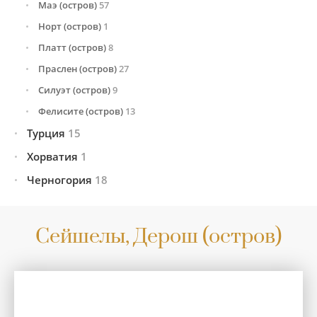
Южное побережье
8
Южная часть
89
Маэ (остров)
57
Норт (остров)
1
Платт (остров)
8
Праcлен (остров)
27
Силуэт (остров)
9
Фелисите (остров)
13
Турция
15
Хорватия
Все предложения
1
15
Анталья
1
Черногория
Сплит
1
18
Белек
7
Все предложения
18
Бодрум
3
Будва
10
Сейшелы, Дерош (остров)
Кемер
2
Святой Стефан
1
Сиде
1
Херцег-Нови
7
Стамбул
1